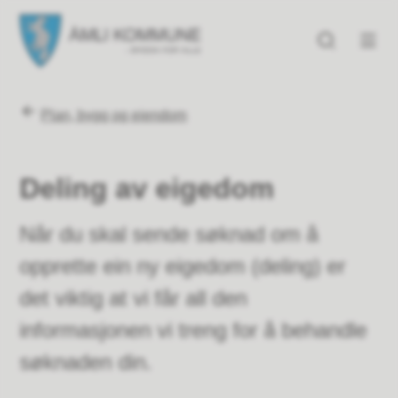
Åmli kommune
Åmli kommune
Du er her:
Plan, bygg og eiendom
Deling av eigedom
Når du skal sende søknad om å
opprette ein ny eigedom (deling) er
det viktig at vi får all den
informasjonen vi treng for å behandle
søknaden din.