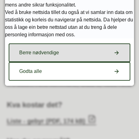
mens andre sikrar funksjonalitet.
Kvittering for nabovarsel
(5156)
Ved å bruke nettsida tillet du også at vi samlar inn data om
statistikk og korleis du navigerar på nettsida. Da hjelper du
Eventuelle nabomerknader m/dine
oss å lage ein betre nettstad utan at du treng å dele
kommentarar
personleg informasjon med oss.
Eventuelt søknad om dispensasjon
Berre nødvendige
Papirsøknad sendast til
Epost: post@amli.kommune.no
Godta alle
Posten: Åmli kommune, Gata 5, 4865 Åmli
Kva kostar det?
Liste - gebyr
(PDF, 174 kB)