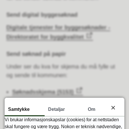
Send digital byggesøknad
Digitale tjenester for byggesøknader -
Direktoratet for byggkvalitet
Send søknad på papir
Under ser du kva for skjema du må fylle ut
og sende til kommunen:
Søknadsskjema (5153)
Nabovarsel
(5154)
Samtykke
Detaljar
Om
Opplysninger gitt i
Vi brukar informasjonskapslar (cookies) for at nettstaden
nabovarsel
(5155)
skal fungere og være trygg. Nokon er teknisk nødvendige,