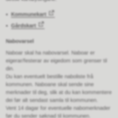
Kommunekart
Gårdskart
Nabovarsel
Naboar skal ha nabovarsel. Naboar er
eigerar/festerar av eigedom som grenser til
din.
Du kan eventuelt bestille naboliste frå
kommunen. Naboane skal sende sine
merknader til deg, slik at du kan kommentere
dei før alt sendast samla til kommunen.
Vent 14 dagar for eventuelle nabomerknader
før du sender søknad til kommunen.