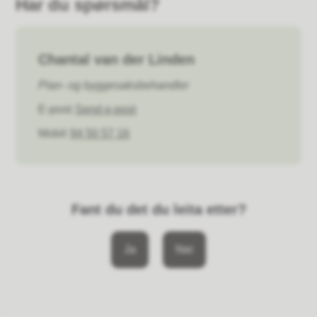
Har du spørsmål?
Chantal van der Linden
Plan- og byggesaksbehandler
E-post
Send e-post
Mobil
94 50 57 16
Fant du det du leita etter?
Ja
Nei