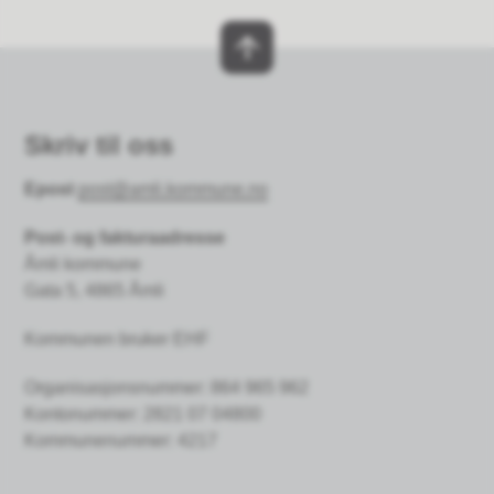
Skriv til oss
Epost
post@amli.kommune.no
Post- og fakturaadresse
Åmli kommune
Gata 5, 4865 Åmli
Kommunen bruker EHF
Organisasjonsnummer: 864 965 962
Kontonummer:
2821 07 04800
Kommunenummer: 4217