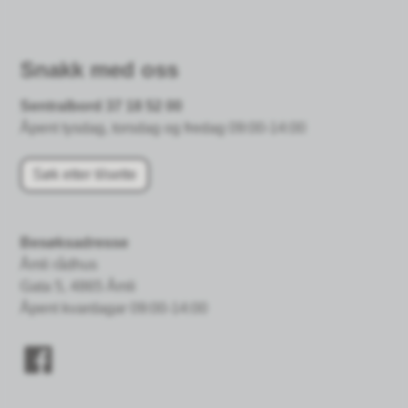
Snakk med oss
Sentralbord 37 18 52 00
Åpent tysdag, torsdag og fredag 09:00-14:00
Søk etter tilsette
Besøksadresse
Åmli rådhus
Gata 5, 4865 Åmli
Åpent kvardagar 09:00-14:00