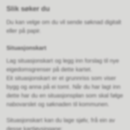
Slik søker du
Du kan velge om du vil sende søknad digitalt
eller på papir.
Situasjonskart
Lag situasjonskart og legg inn forslag til nye
eigedomsgrenser på dette kartet.
Eit situasjonskart er et grunnriss som viser
bygg og anna på ei tomt. Når du har lagt inn
dette har du en situasjonsplan som skal følge
nabovarslet og søknaden til kommunen.
Situasjonskart kan du lage sjølv, frå ein av
desse kartløysingane: