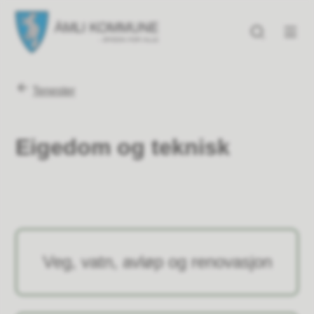
Åmli kommune
Åmli kommune
Du er her:
Tenester
Eigedom og teknisk
Veg, vatn, avløp og renovasjon