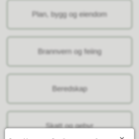
Plan, bygg og eiendom
Brannvern og feiing
Beredskap
Skatt og gebyr