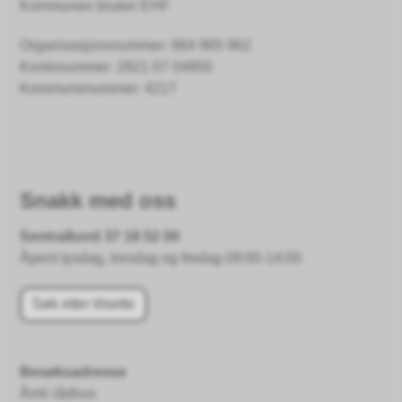
Kommunen bruker EHF
Organisasjonsnummer: 864 965 962
Kontonummer:
2821 07 04800
Kommunenummer: 4217
Snakk med oss
Sentralbord 37 18 52 00
Åpent tysdag, torsdag og fredag 09:00-14:00
Søk etter tilsette
Besøksadresse
Åmli rådhus