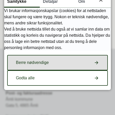
Samtykke
Detaljar
Om
Vi brukar informasjonskapslar (cookies) for at nettstaden
skal fungere og være trygg. Nokon er teknisk nødvendige,
Kart
mens andre sikrar funksjonalitet.
Ved å bruke nettsida tillet du også at vi samlar inn data om
statistikk og korleis du navigerar på nettsida. Da hjelper du
oss å lage ein betre nettstad utan at du treng å dele
personleg informasjon med oss.
Berre nødvendige
Skriv til oss
Godta alle
Epost
post@amli.kommune.no
Post- og fakturaadresse
Åmli kommune
Gata 5, 4865 Åmli