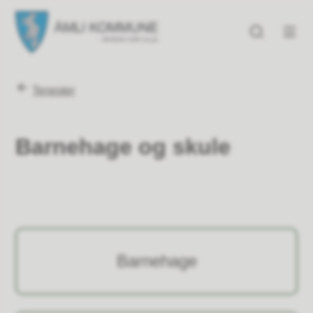
Åmli kommune
Åmli kommune
Du er her:
Tenester
Barnehage og skule
Barnehage