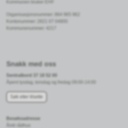
Kommunen bruker EHF
Organisasjonsnummer: 864 965 962
Kontonummer:
2821 07 04800
Kommunenummer: 4217
Snakk med oss
Sentralbord 37 18 52 00
Åpent tysdag, torsdag og fredag 09:00-14:00
Søk etter tilsette
Besøksadresse
Åmli rådhus