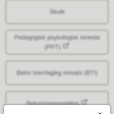
Skule
Pedagogisk psykologisk teneste
(PPT)
Betre tverrfagleg innsats (BTI)
Bekymringsmelding