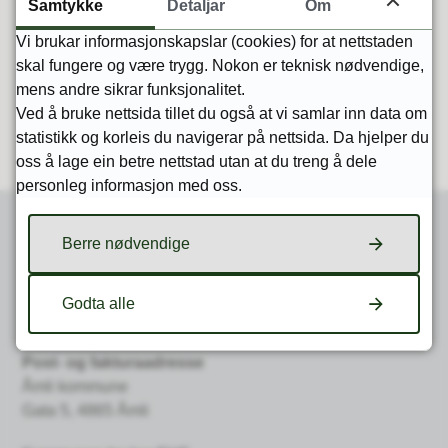
Samtykke
Detaljar
Om
Vi brukar informasjonskapslar (cookies) for at nettstaden
skal fungere og være trygg. Nokon er teknisk nødvendige,
Privat heimeundervisning
mens andre sikrar funksjonalitet.
Ved å bruke nettsida tillet du også at vi samlar inn data om
statistikk og korleis du navigerar på nettsida. Da hjelper du
oss å lage ein betre nettstad utan at du treng å dele
personleg informasjon med oss.
Berre nødvendige
Skriv til oss
Godta alle
Epost
post@amli.kommune.no
Post- og fakturaadresse
Åmli kommune
Gata 5, 4865 Åmli