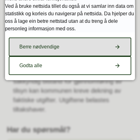
Ved å bruke nettsida tillet du også at vi samlar inn data om
Kommunestyret kan vedta endringer i
statistikk og korleis du navigerar på nettsida. Da hjelper du
satsene/justeringer i regulativet ved den
oss å lage ein betre nettstad utan at du treng å dele
årlige budsjettbehandlingen eller ved
personleg informasjon med oss.
budsjettendringer.
Berre nødvendige
10 % av gebyrinntektene avsettes til
tilsyn.
Godta alle
I saker der kommunen rekvirerer
sakkyndig bistand for gjennomføring av
tilsyn kan kommunen kreve dekning av
faktiske utgifter. Utgiftene belastes
tiltakshaver.
Har du spørsmål?