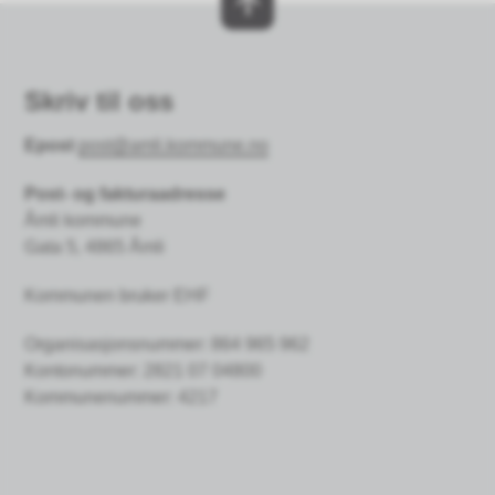
Skriv til oss
Epost
post@amli.kommune.no
Post- og fakturaadresse
Åmli kommune
Gata 5, 4865 Åmli
Kommunen bruker EHF
Organisasjonsnummer: 864 965 962
Kontonummer:
2821 07 04800
Kommunenummer: 4217