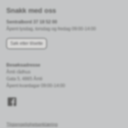
Snakk med oss
Sentralbord 37 18 52 00
Åpent tysdag, torsdag og fredag 09:00-14:00
Søk etter tilsette
Besøksadresse
Åmli rådhus
Gata 5, 4865 Åmli
Åpent kvardagar 09:00-14:00
Tilgjengelighetserklæring