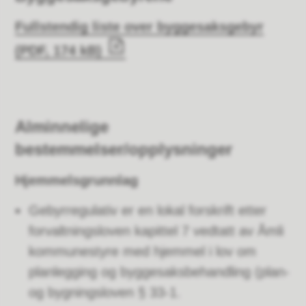
Fullstendig liste over byggesaksgebyr
(PDF, 174 kB)
Alminnelige
bestemmelser/opplysninger
Hjemmelsgrunnlag
Gebyrregulativ er en lokal forskrift etter
forvaltningsloven kapittel 7 vedtatt av Åmli
kommunestyre med hjemmel i lov om
planlegging og byggesaksbehandling (plan-
og bygningsloven § 33-1.