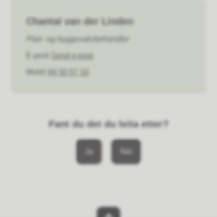
Chantal van der Linden
Plan- og byggesaksbehandler
E-post
Send e-post
Mobil
94 50 57 16
Fant du det du leita etter?
Ja
Nei