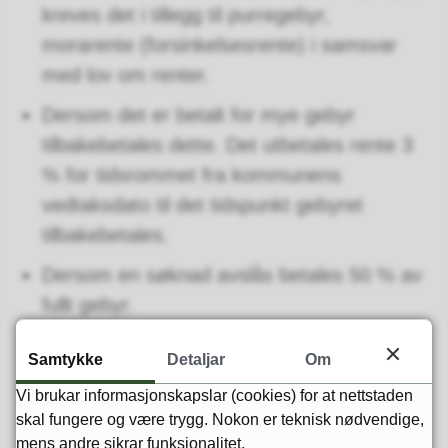
kreves det i tillegg til purregebyr,
morarente (forsinkelsesrente) i samsvar
med lov om renter.
Dersom det er betalt for mye gebyr
tilbakebetales dette. Det utbetales rente 3
% for tidsrommet fra kommunens
vedtaksdato til det tidspunkt gebyret
tilbakebetales.
Dersom en søknad avslås betales 50 % av
fullt gebyr.
Det beregnes ikke merverdiavgift jf. lov om
Samtykke
Detaljar
Om
merverdiavgift § 3-9, 1.ledd.
Vi brukar informasjonskapslar (cookies) for at nettstaden
skal fungere og være trygg. Nokon er teknisk nødvendige,
Annet
mens andre sikrar funksjonalitet.