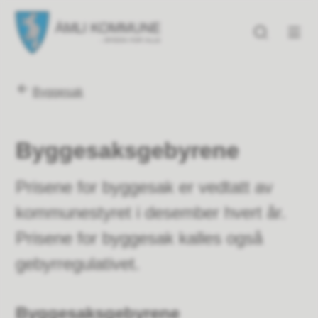
Åmli kommune
Åmli kommune
Du er her:
Byggesak
Byggesaksgebyrene
Prisene for byggesak er vedtatt av
kommunestyret i desember hvert år.
Prisene for byggesak kalles også
gebyrregulativet.
Byggesaksgebyrene