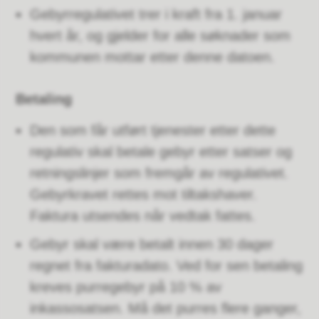
Gebyrregulativet trer i kraft fra 1. januar
hvert år, og gjelder for alle søknader som
kommunen mottar etter denne datoen.
Betaling
Den som får utført tjenester etter dette
regulativ skal betale gebyr etter satser og
retningslinjer som fremgår av regulativet.
Gebyrkravet rettes mot tiltakshaver.
Faktura utsendes når vedtak fattes.
Gebyr skal være betalt innen 30 dager
regnet fra fakturadato. Ved for sen betaling
kreves purregebyr på 10 % av
inkassosatsen. Må det purres flere ganger,