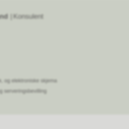
and
Konsulent
k, og elektroniske skjema
g serveringsbevilling