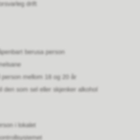
rsvarleg drift
l åpenbart berusa person
melsane
il person mellom 18 og 20 år
il den som sel eller skjenker alkohol
rson i lokalet
ontrollsystemet