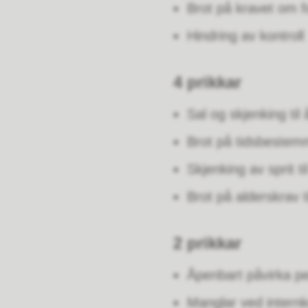
Brot på kravet om fo
Hindring av kontroll
4 prikkar
Sal og skjenking ti
Brot på tidsbestem
Skjenking av sprit t
Brot på alderskrav t
2 prikkar
Åpenbart påvirka pe
Manglar ved internk