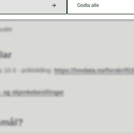
t alkohol
Godta alle
ohol ut
budet
lar
 10-3 - prikktildling:
https://lovdata.no/forskrift
- og skjenkebevillingar
smål?