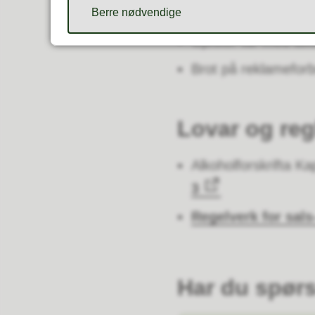
Konsum av medbrak
Berre nødvendige
Gjester tar med alk
Brot på reklamefor
Lovar og reg
Alkoholforskrifta Kap
3
Regelverk for sals
Har du spør