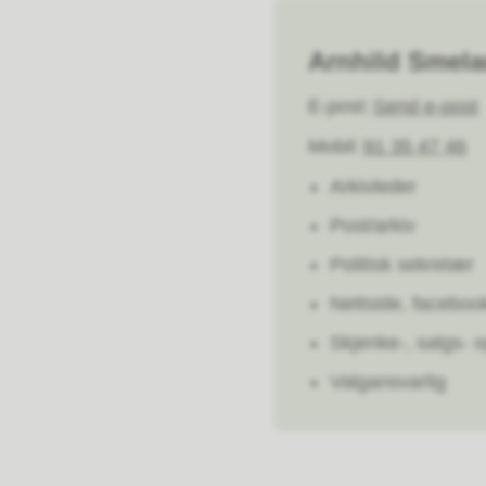
Arnhild Smel
E-post
Send e-post
Mobil
91 35 47 46
Arkivleder
Post/arkiv
Politisk sekretær
Nettside, faceboo
Skjenke-, salgs- o
Valgansvarlig