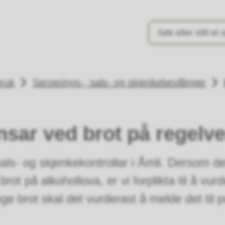
ommune
bruk
Serverings-, sals- og skjenkebevillinger
sar ved brot på regelve
als- og skjenkekontrollar i Åmli. Dersom det
ot på alkohollova, er vi forplikta til å vurd
ge brot skal det vurderast å melde det til po