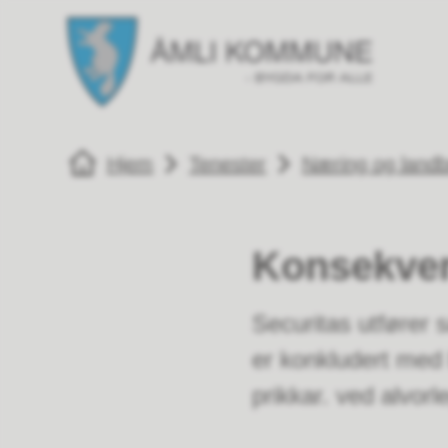
Åmli kommune
Åmli k
Du er her:
Hjem
Tenester
Næring og land
Konsekven
Securitas utfører s
er konkludert med br
prikkar. ved alvorle