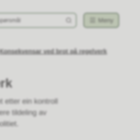
Meny
Konsekvensar ved brot på regelverk
rk
 etter ein kontroll
ere tildeling av
litiet.