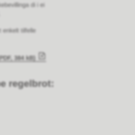
ebevillinga di i ei
.
nkelt tilfelle
PDF, 384 kB)
e regelbrot: