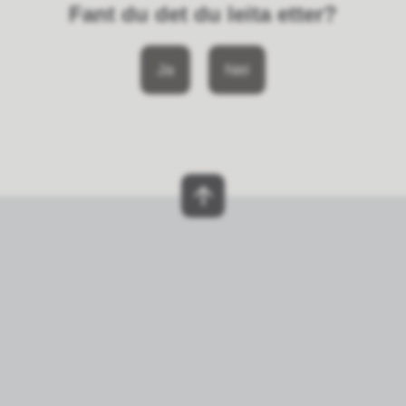
Fant du det du leita etter?
Ja
Nei