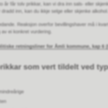
år får tolv prikkar, kan vi dra inn sals- eller skjenk
 dradd inn, kan du ikkje selge eller skjenke alkohol
edande. Reaksjon overfor bevillingshaver må i kvart e
 av ei konkret vurdering.
litiske retningsliner for Åmli kommune, kap 6
(
ikkar som vert tildelt ved typ
 mindreårige
ten