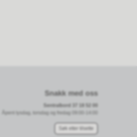
Snakk med oss
Sentralbord 37 18 52 00
Åpent tysdag, torsdag og fredag 09:00-14:00
Søk etter tilsette