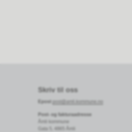
Skriv til oss
Epost
post@amli.kommune.no
Post- og fakturaadresse
Åmli kommune
Gata 5, 4865 Åmli