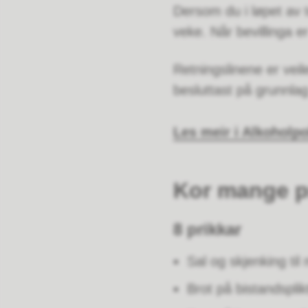
Dersom du i løpet av to 
veke. Når bevillinga er
Retningslinene er veil
besluttast på grunnlag
Les meir i Alkoholpo
Kor mange pr
8 prikkar
Sal og skjenking til
Brot på bistandsplik