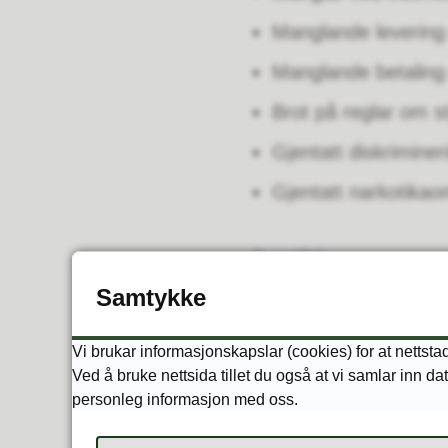
Manglande leverin
Manglande betaling
Brot på reglar om s
Gjentatt diskriminer
Gjentatt narkotikao
1 prikk
Samtykke
Brot på reglane om a
Brot på reglane om 
Vi brukar informasjonskapslar (cookies) for at nettst
Ved å bruke nettsida tillet du også at vi samlar inn da
Brot på reglane om
personleg informasjon med oss.
Brot på vilkår i bevi