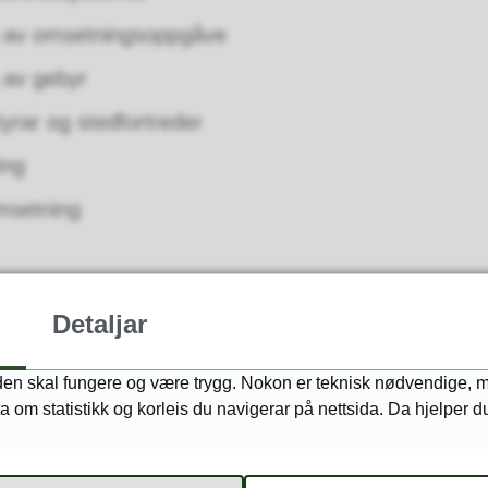
g av omsetningsoppgåve
 av gebyr
tyrar og stedfortreder
ing
msetning
Detaljar
lkoholfrie alternativ
plassering av alkoholholdig drikk på salgsstaden
aden skal fungere og være trygg. Nokon er teknisk nødvendige, m
ta om statistikk og korleis du navigerar på nettsida. Da hjelper d
 skjenkemengde for brennevin
llingsvedtaket