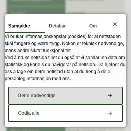
91868951
Samtykke
Detaljar
Om
Øvre Tovdal Fiskelag
Vi brukar informasjonskapslar (cookies) for at nettstaden
skal fungere og være trygg. Nokon er teknisk nødvendige,
Kjetil Dukane
mens andre sikrar funksjonalitet.
Ved å bruke nettsida tillet du også at vi samlar inn data om
statistikk og korleis du navigerar på nettsida. Da hjelper du
oss å lage ein betre nettstad utan at du treng å dele
personleg informasjon med oss.
Øvrebygda Vel
Berre nødvendige
Viggo Hansen
92414403
Godta alle