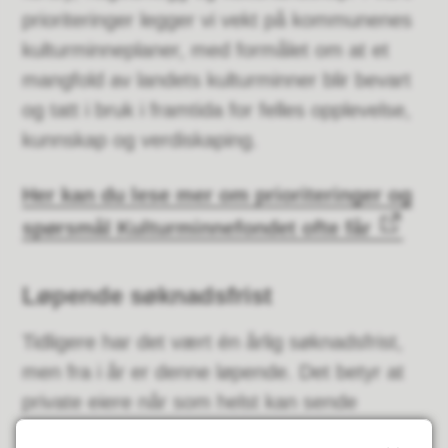
prioriteringer legger vi vekt på kommunenes
kulturminneplaner, med formålet om at et
mangfold av landets kulturminner blir bevart
og tatt i bruk i framtida for felles opplevelse,
kunnskap og verdiskaping.
Her kan du lese mer om prioriteringer og
spørsmål Kulturminnefondet ofte får
Løpende søknadsfrist
Tidligere har det vært én årlig søknadsfrist,
men fra i år er denne løpende. Det betyr at
private eiere når som helst kan sende
Kulturminnefondet en søknad.