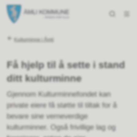
Åmli kommune
Åmli kommune
Du er her:
Kulturminne i Åmli
Få hjelp til å sette i stand
ditt kulturminne
Gjennom Kulturminnefondet kan
private eiere få støtte til tiltak for å
bevare sine verneverdige
kulturminner. Også frivillige lag og