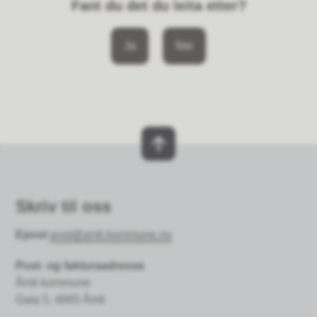
Fant du det du leita etter?
Ja
Nei
Skriv til oss
Epost
post@amli.kommune.no
Post- og fakturaadresse
Åmli kommune
Gata 5, 4865 Åmli