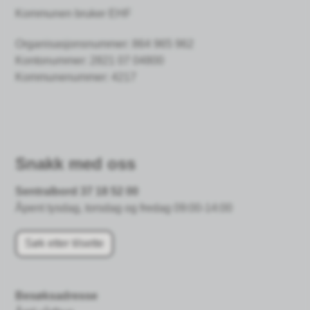
Kommunen bruker EHF
Organisasjonsnummer: 864 965 962
Kontonummer:
2821 07 04800
Kommunenummer: 4217
Snakk med oss
Sentralbord 37 18 52 00
Åpent tysdag, torsdag og fredag 09:00-14:00
Søk etter tilsette
Besøksadresse