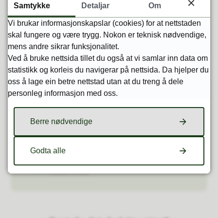
Samtykke
Detaljar
Om
Her finner du Kulturminnefondets
Vi brukar informasjonskapslar (cookies) for at nettstaden
søknadsportal og veiledning til
skal fungere og være trygg. Nokon er teknisk nødvendige,
mens andre sikrar funksjonalitet.
søknaden
Ved å bruke nettsida tillet du også at vi samlar inn data om
statistikk og korleis du navigerar på nettsida. Da hjelper du
Har du spørsmål?
oss å lage ein betre nettstad utan at du treng å dele
personleg informasjon med oss.
Robert Bjørnestøl
Berre nødvendige
Rådgiver jordbruk og byggesak
Godta alle
E-post
Send e-post
Mobil
41 22 74 31