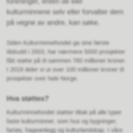
foreninger, enten de eier
kulturminnene selv eller forvalter dem
på vegne av andre, kan søke.
Siden Kulturminnefondet ga sine første
tilskudd i 2003, har nærmere 5000 prosjekter
fått støtte på til sammen 780 millioner kroner.
I 2019 deler vi ut over 100 millioner kroner til
prosjekter over hele Norge.
Hva støttes?
Kulturminnefondet støtter tiltak på alle typer
faste kulturminner, som hus og bygninger,
fartøy, hageanlegg og kulturlandskap. I våre