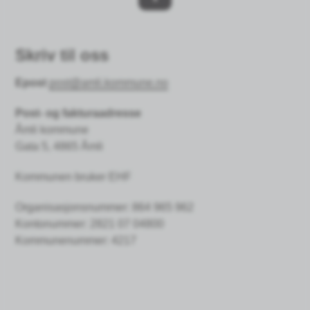
Skriv til oss
Epost
post@amli.kommune.no
Post- og fakturaadresse
Åmli kommune
Gata 5, 4865 Åmli
Kommunen bruker EHF
Organisasjonsnummer: 864 965 962
Kontonummer:
2821 07 04800
Kommunenummer: 4217