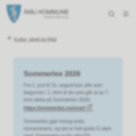
Åmli kommune
Åmli kommune
Du er her:
Kultur, idrett og fritid
Sommerles 2026
Fra 1. juni til 31. august kan alle som
begynner i 1. trinn til de som går ut av 7.
trinn delta på Sommerles 2026:
https://sommerles.no/snart
Sommerles gjør lesing enda
morsommere, og det er helt gratis å være
med. Sommerles er for alle! På