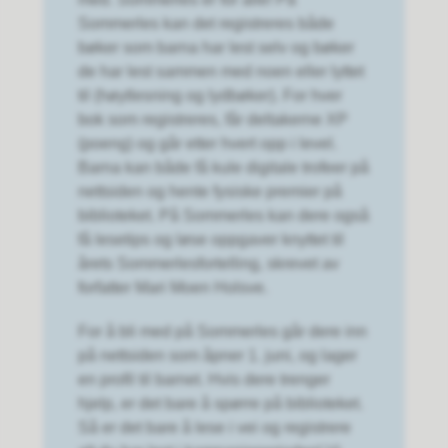
Sommerles kan det registreres både
bøker som barna har lest selv og bøker
de har lest sammen med noen eller lyttet
til (høytlesning og lydbøker). For hver
bok som registreres, får deltakerne XP
(poeng) og går etter hvert opp i level.
Barna kan både få kule digitale trofeer på
nettsiden og hente fysiske premier på
biblioteket. På Sommerles kan dere også
få lesetips og løse oppgaver knyttet til
årets Sommerlesfortelling, skrevet av
forfatter Mari Moen Holsve.
For å bli med på Sommerles går dere inn
på nettsiden som åpner 1. juni, og lager
en profil til barnet. Hvis dere trenger
hjelp, er det bare å spørre på biblioteket.
Så er det bare å lese i vei og registrere