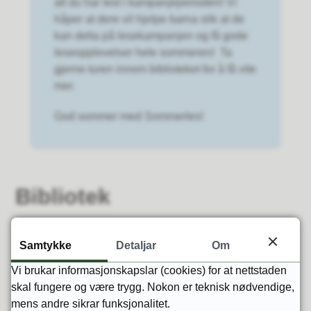
alt du har lest i kampanjeperioden! Vi
håper at dere vil hjelpe barna slik at de
kan delta på lesekampanjen og få gode
leseopplevelser hele sommeren! Ta
gjerne turen innom biblioteket for å få vite
mer.
God sommer med Sommerles!
Bibliotek
Samtykke
Detaljar
Om
Vi brukar informasjonskapslar (cookies) for at nettstaden
Låne
skal fungere og være trygg. Nokon er teknisk nødvendige,
mens andre sikrar funksjonalitet.