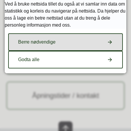
Ved å bruke nettsida tillet du også at vi samlar inn data om
statistikk og korleis du navigerar på nettsida. Da hjelper du
oss å lage ein betre nettstad utan at du treng å dele
Søk i bokkatalog m.m.
personleg informasjon med oss.
Berre nødvendige
Digitale tenester
Godta alle
Åpningstider / kontakt