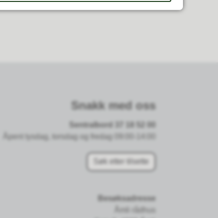
Snakk med oss
Sentralbord 37 18 52 00
Åpent tysdag, torsdag og fredag 09:00-14:00
Søk etter tilsette
Besøksadresse
Åmli rådhus