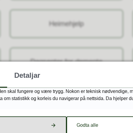
Heimehjelp
Dagsenter for demente
Detaljar
aden skal fungere og være trygg. Nokon er teknisk nødvendige, m
Fysioterapi
ta om statistikk og korleis du navigerar på nettsida. Da hjelper d
Godta alle