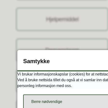
Hjelpemiddel
Demensteam
Samtykke
Vi brukar informasjonskapslar (cookies) for at nettst
Omsorgsstønad
Ved å bruke nettsida tillet du også at vi samlar inn da
personleg informasjon med oss.
Berre nødvendige