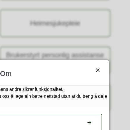
Heimesjukepleie
Brukerstyrt personlig assistanse
(BPA)
Om
ens andre sikrar funksjonalitet.
Syn- og hørselskontakt
u oss å lage ein betre nettstad utan at du treng å dele