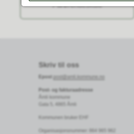
Pårørendeskule
Skriv til oss
Epost
post@amli.kommune.no
Post- og fakturaadresse
Åmli kommune
Gata 5, 4865 Åmli
Kommunen bruker EHF
Organisasjonsnummer: 864 965 962