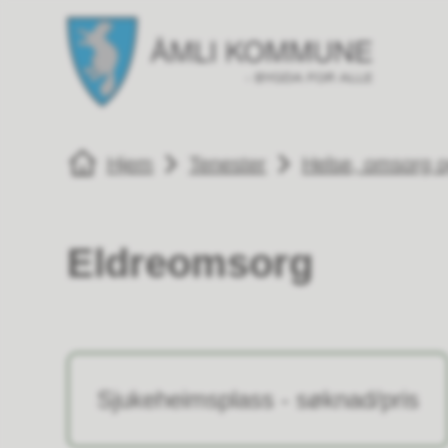
Åmli kommune
Åmli k
Du er her:
Hjem
Tenester
Helse, omsorg o
Eldreomsorg
Sjukeheimsplass - søknad/pris