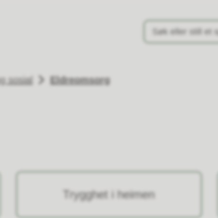
ommune
g sosial
Eldreomsorg
Trygghet i heimen