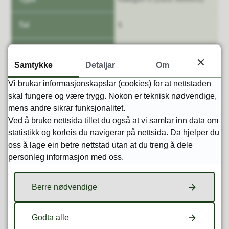
6
kr 17 898
Samtykke
Detaljar
Om
kr 15 972
Vi brukar informasjonskapslar (cookies) for at nettstaden
skal fungere og være trygg. Nokon er teknisk nødvendige,
mens andre sikrar funksjonalitet.
Kategori 4 (3001-6000m3)
Ved å bruke nettsida tillet du også at vi samlar inn data om
statistikk og korleis du navigerar på nettsida. Da hjelper du
12
oss å lage ein betre nettstad utan at du treng å dele
personleg informasjon med oss.
kr 35 796
Berre nødvendige
kr 31 944
Godta alle
Kategori 5 (6001-20000m3)