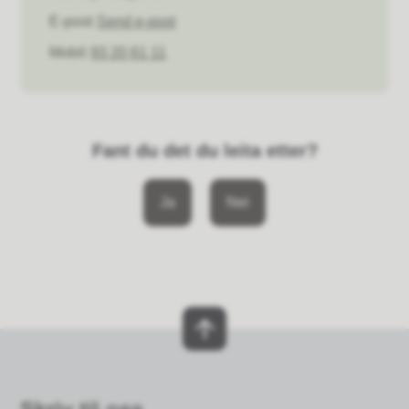
E-post
Send e-post
Mobil
93 20 61 11
Fant du det du leita etter?
Ja
Nei