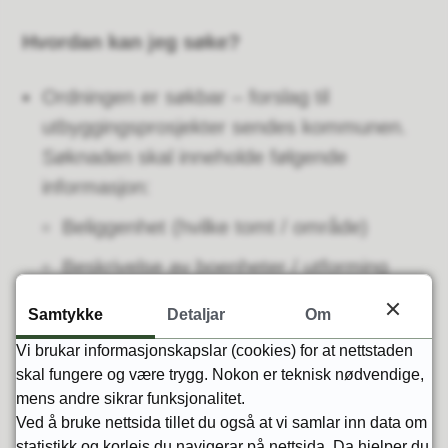
Hvordan kan jeg søke?
Ordningen er søkbar – forslag til
utbyggingsprosjekter sendes kommunen.
Søknaden skal inneholde følgende
informasjon:
Beliggenhet (hvilke tomt / område)
Beskrivelse av boenheter / utforming
Antall boenheter
Samtykke
Detaljar
Om
Grov situasjonsplan / skisse
Vi brukar informasjonskapslar (cookies) for at nettstaden
skal fungere og være trygg. Nokon er teknisk nødvendige,
Hvert prosjekt / henvendelse vurderes
mens andre sikrar funksjonalitet.
individuelt
Ved å bruke nettsida tillet du også at vi samlar inn data om
statistikk og korleis du navigerar på nettsida. Da hjelper du