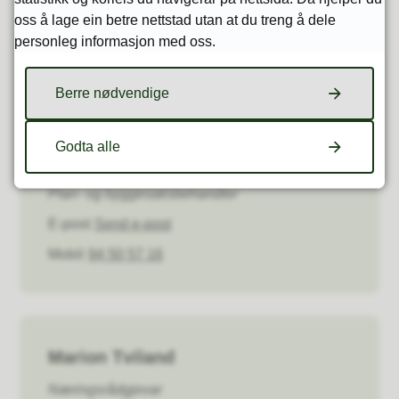
Ta kontakt med kommunen ved spørsmål:
oss å lage ein betre nettstad utan at du treng å dele
kontaktpersoner vises på høyre side
personleg informasjon med oss.
Har du spørsmål?
Berre nødvendige
Godta alle
Chantal van der Linden
Plan- og byggesaksbehandler
E-post
Send e-post
Mobil
94 50 57 16
Marion Tviland
Næringsrådgjevar