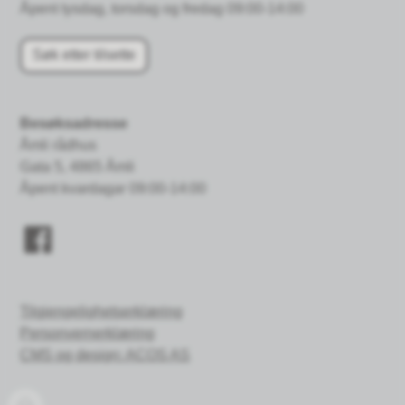
Åpent tysdag, torsdag og fredag 09:00-14:00
Søk etter tilsette
Besøksadresse
Åmli rådhus
Gata 5, 4865 Åmli
Åpent kvardagar 09:00-14:00
Tilgjengelighetserklæring
Personvernerklæring
CMS og design: ACOS AS