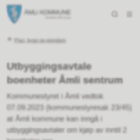
Åmli kommune
Åmli kommune
Du er her:
Plan, bygg og eiendom
Utbyggingsavtale
boenheter Åmli sentrum
Kommunestyret i Åmli vedtok
07.09.2023 (kommunestyresak 23/45)
at Åmli kommune kan inngå i
utbyggingsavtaler om kjøp av inntil 2