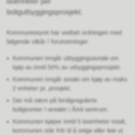
boenheter per
boligutbyggingsprosjekt.
Kommunestyret har vedtatt ordningen med
følgende vilkår / forutsetninger
Kommunen inngår utbyggingsavtale om
kjøp av inntil 50% av utbyggingsprosjekt.
Kommunen inngår avtale om kjøp av maks
2 enheter pr, prosjekt.
Det må være på ferdigregulerte
boligtomter /-arealer i Åmli sentrum.
Kommunen kjøper inntil 5 boenheter totalt,
kommunen står fritt til å selge eller leie ut