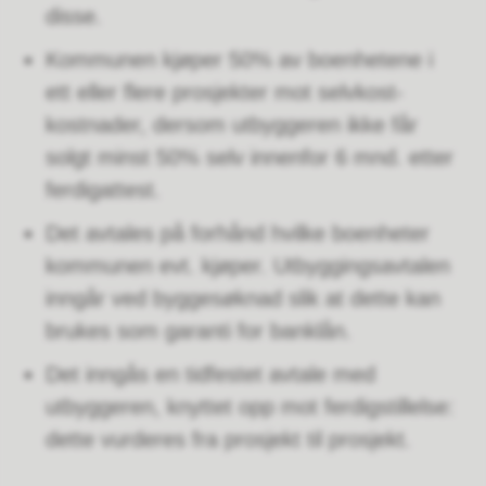
disse.
Kommunen kjøper 50% av boenhetene i
ett eller flere prosjekter mot selvkost-
kostnader, dersom utbyggeren ikke får
solgt minst 50% selv innenfor 6 mnd. etter
ferdigattest.
Det avtales på forhånd hvilke boenheter
kommunen evt. kjøper. Utbyggingsavtalen
inngår ved byggesøknad slik at dette kan
brukes som garanti for banklån.
Det inngås en tidfestet avtale med
utbyggeren, knyttet opp mot ferdigstillelse:
dette vurderes fra prosjekt til prosjekt.