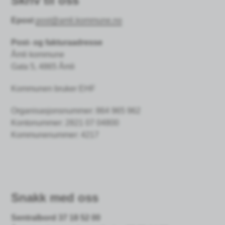
Skriv til oss
Epost
post@amli.kommune.no
Post- og fakturaadresse
Åmli kommune
Gata 5, 4865 Åmli
Kommunen bruker EHF
Organisasjonsnummer: 864 965 962
Kontonummer:
2821 07 04800
Kommunenummer: 4217
Snakk med oss
Sentralbord 37 18 52 00