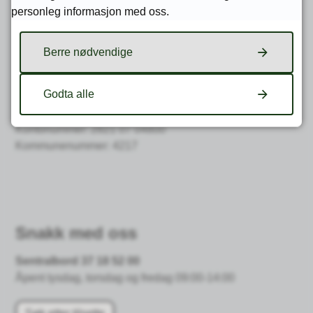
personleg informasjon med oss.
Post- og fakturaadresse
Åmli kommune
Gata 5, 4865 Åmli
Berre nødvendige
Kommunen bruker EHF
Godta alle
Organisasjonsnummer: 864 965 962
Kontonummer:
2821 07 04800
Kommunenummer: 4217
Snakk med oss
Sentralbord 37 18 52 00
Åpent tysdag, torsdag og fredag 09:00-14:00