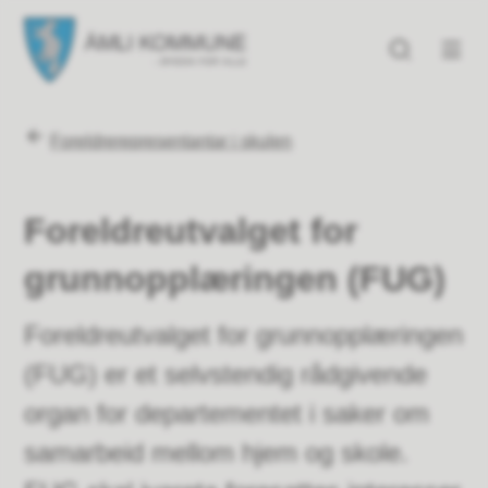
Åmli kommune
Åmli kommune
Du er her:
Foreldrerepresentantar i skulen
Foreldreutvalget for
grunnopplæringen (FUG)
Foreldreutvalget for grunnopplæringen
(FUG) er et selvstendig rådgivende
organ for departementet i saker om
samarbeid mellom hjem og skole.