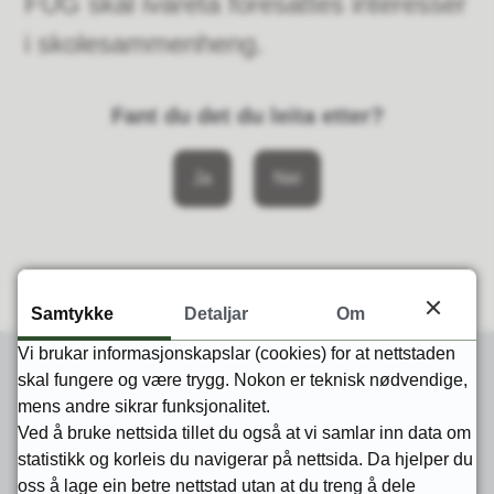
FUG skal ivareta foresattes interesser
i skolesammenheng.
Fant du det du leita etter?
Ja
Nei
Samtykke
Detaljar
Om
Vi brukar informasjonskapslar (cookies) for at nettstaden
skal fungere og være trygg. Nokon er teknisk nødvendige,
mens andre sikrar funksjonalitet.
Skriv til oss
Ved å bruke nettsida tillet du også at vi samlar inn data om
statistikk og korleis du navigerar på nettsida. Da hjelper du
Epost
post@amli.kommune.no
oss å lage ein betre nettstad utan at du treng å dele